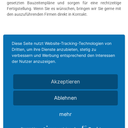
gesetzten Bauzeitenpläne und sorgen für eine rechtzeitige
Fertigstellung. Wenn Sie es wünschen, bringen wir Sie gerne mit
den auszuführenden Firmen direkt in Kontakt.
Diese Seite nutzt Website-Tracking-Technologien von
__ UNSERE BAUSTOFFE
Dritten, um ihre Dienste anzubieten, stetig zu
verbessern und Werbung entsprechend den Interessen
Bei der Verwendung von Baustoffen bedienen wir uns stets an
der Nutzer anzuzeigen.
Qualitätsprodukten (VELUX, Villeroy & Boch, Keramag, Hans
Grohe, uvm.). Eine große Asuwahl an Fliesen und Bodenbelägen
finden Sie in unserem Fliesenfachgeschäft Santemax in
Niedernberg. Ein Besuch lohnt sich -
www.santemax.de
Akzeptieren
Hierdurch können wir Qualität bieten, nicht nur in der
Bauausführung, sondern mit Blick in die Zukunft, langfristig und
Ablehnen
nachhaltig. Diese Qualität spiegelt sich in unseren
Baubeschreibungen wieder. Wir übersenden Ihnen gerne auf
Anfrage die entsprechenden Baubeschreibungen zu unseren
mehr
Objekten.